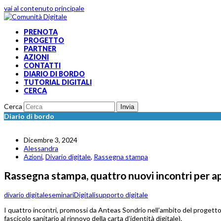
vai al contenuto principale
PRENOTA
PROGETTO
PARTNER
AZIONI
CONTATTI
DIARIO DI BORDO
TUTORIAL DIGITALI
CERCA
Cerca
Invia
Diario di bordo
Dicembre 3, 2024
Alessandra
Azioni
,
Divario digitale
,
Rassegna stampa
Rassegna stampa, quattro nuovi incontri per ap
divario digitale
seminariDigitali
supporto digitale
I quattro incontri, promossi da Anteas Sondrio nell’ambito del progetto
fascicolo sanitario al rinnovo della carta d’identità digitale).